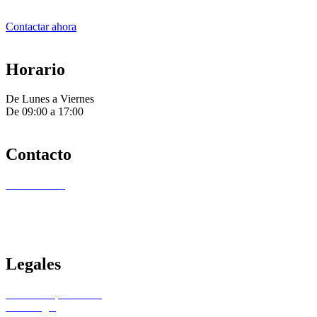
Contactar ahora
Horario
De Lunes a Viernes
De 09:00 a 17:00
Contacto
647 15 23 62
callefriki@gmail.com
Avda Libertad 67 3d. San Vicente del Raspeig. Alicante
Legales
Política de privacidad
Aviso legal