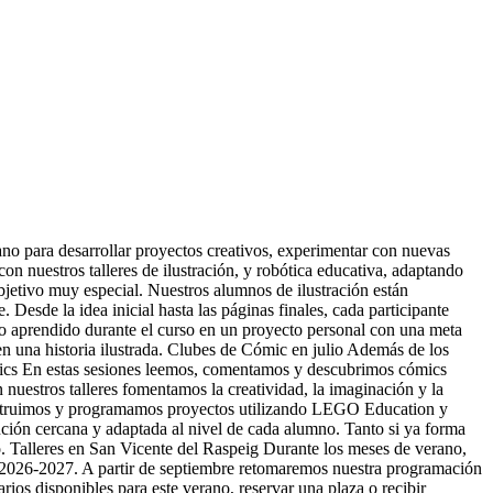
no para desarrollar proyectos creativos, experimentar con nuevas
n nuestros talleres de ilustración, y robótica educativa, adaptando
bjetivo muy especial. Nuestros alumnos de ilustración están
Desde la idea inicial hasta las páginas finales, cada participante
 lo aprendido durante el curso en un proyecto personal con una meta
en una historia ilustrada. Clubes de Cómic en julio Además de los
omics En estas sesiones leemos, comentamos y descubrimos cómics
 nuestros talleres fomentamos la creatividad, la imaginación y la
construimos y programamos proyectos utilizando LEGO Education y
ción cercana y adaptada al nivel de cada alumno. Tanto si ya forma
o. Talleres en San Vicente del Raspeig Durante los meses de verano,
so 2026-2027. A partir de septiembre retomaremos nuestra programación
ios disponibles para este verano, reservar una plaza o recibir