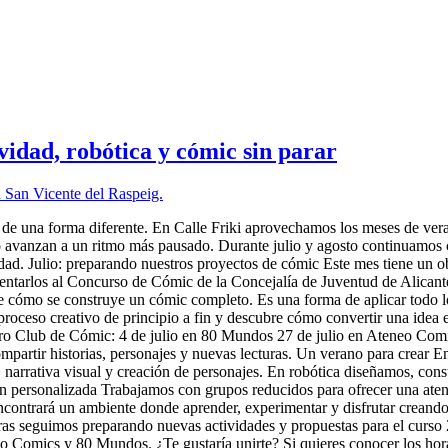
vidad, robótica y cómic sin parar
de una forma diferente. En Calle Friki aprovechamos los meses de vera
o avanzan a un ritmo más pausado. Durante julio y agosto continuamos co
idad. Julio: preparando nuestros proyectos de cómic Este mes tiene un o
ntarlos al Concurso de Cómic de la Concejalía de Juventud de Alicante. 
rende cómo se construye un cómic completo. Es una forma de aplicar todo
 proceso creativo de principio a fin y descubre cómo convertir una idea 
estro Club de Cómic: 4 de julio en 80 Mundos 27 de julio en Ateneo C
mpartir historias, personajes y nuevas lecturas. Un verano para crear En
jo, narrativa visual y creación de personajes. En robótica diseñamos, 
n personalizada Trabajamos con grupos reducidos para ofrecer una aten
encontrará un ambiente donde aprender, experimentar y disfrutar creand
ntras seguimos preparando nuevas actividades y propuestas para el cur
 Comics y 80 Mundos. ¿Te gustaría unirte? Si quieres conocer los horar