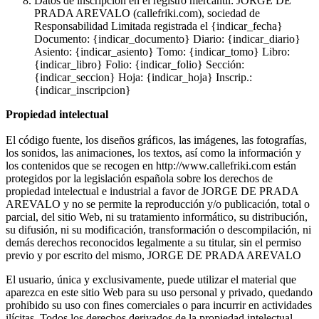
Datos de inscripción en el registro mercantil: JORGE DE
PRADA AREVALO (callefriki.com), sociedad de
Responsabilidad Limitada registrada el {indicar_fecha}
Documento: {indicar_documento} Diario: {indicar_diario}
Asiento: {indicar_asiento} Tomo: {indicar_tomo} Libro:
{indicar_libro} Folio: {indicar_folio} Sección:
{indicar_seccion} Hoja: {indicar_hoja} Inscrip.:
{indicar_inscripcion}
Propiedad intelectual
El código fuente, los diseños gráficos, las imágenes, las fotografías,
los sonidos, las animaciones, los textos, así como la información y
los contenidos que se recogen en http://www.callefriki.com están
protegidos por la legislación española sobre los derechos de
propiedad intelectual e industrial a favor de JORGE DE PRADA
AREVALO y no se permite la reproducción y/o publicación, total o
parcial, del sitio Web, ni su tratamiento informático, su distribución,
su difusión, ni su modificación, transformación o descompilación, ni
demás derechos reconocidos legalmente a su titular, sin el permiso
previo y por escrito del mismo, JORGE DE PRADA AREVALO
El usuario, única y exclusivamente, puede utilizar el material que
aparezca en este sitio Web para su uso personal y privado, quedando
prohibido su uso con fines comerciales o para incurrir en actividades
ilícitas. Todos los derechos derivados de la propiedad intelectual